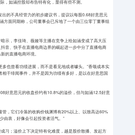
爆发之际，如涵控股却布告特有化，显得有些不测。
出的不具经管力的初步建议书，提议以每股0.68好意思元
。如涵方面同期称，公司董事会已斥地了一个由三位零丁董事组
暗示，李佳琦、薇娅等主播在竞争上给如涵变成了高大压
及抖音、快手在直播电商边界的崛起进一步中分了直播电商
当新的直播电商环境。
多也曾看功绩进展，而不是看见地或者噱头。”香颂成本实
者相干绯闻事件，并不是因为功绩有多好，是以在好意思国
意思元的收盘价约有10.8%的溢价，但与如涵12.5好意
，它们冷落的收购价钱渊博有20%以上、以致高达60%
缺少由衷，好像会引起投资者活气。”
成习；溢价上下决定特有化难度，越是股价散播、发起方