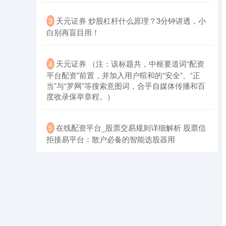
​天元证券 炒股杠杆什么原理？3分钟讲透，小
3
白别再盲目用！
​天元证券 （注：该标题共，中枢要道词“配资
4
平台配资”前置，并加入用户暄和的“安全”、“正
当”与“罗网”等搜索意图词，合乎自媒体传播和百
度收录保举章程。）
​在线配资平台_股票交易规则详细解析 股票信
5
拒接易平台：散户必备的智能选股器用