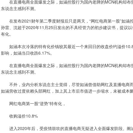
在直播电商全面爆发之际，如涵控股行为国内老牌的MCN机构却布告
东说念主感到不测。
在发布2021财年第二季度财报后只是两天，“网红电商第一股”如涵
孙雷、沈超于2020年11月25日发出的不具经管力的初步建议书，提议以每
有化。
如涵本次冷落的特有化价钱较其最近一个来回日的收盘价约溢价10.8
影响，如涵当日收跌6.17%。
在直播电商全面爆发之际，如涵控股行为国内老牌的MCN机构却布告
东说念主感到不测。
不外，业内分析东说念主士觉得，尽管如涵曾借助网红及直播电商而
如涵营收过度依赖头部网红，加上其上市后市值进一步缩水，未被成本
网红电商第一股“逆势”特有化，
收购溢价10.8%
进入2020年后，受疫情鼓吹的直播电商无疑进入全面爆发阶段。阐述