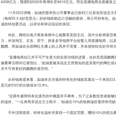
4338亿元，预测到2020年将增长至9610亿元。而在直播电商全面
11月25日傍晚，如涵控股布告公司董事会已收到三位首创东说念主发
（每ADS 3.4好意思元）的价钱收购总计流畅的股份，将公司特有化
成的特别委员会，以评估和审议拟议的来回。
对此，网经社电子商务筹商中心相聚零卖部主任、高中分析师莫岱青
力，外加淘宝、京东、苏宁、拼多多等电商平台纷繁入局直播电商，以
阛阓。而如涵在头部网红主播上的上风并不突显，并未很快转念好并得
“直播电商自己并不可产生更大的实质功绩的进展，在好意思国阛阓更
施董事沈萌对记者指出，“如涵更被东说念主所熟知的是其签约的网红或
并不可有更好的阛阓价值空间。”
从价钱角度来看，如涵本次冷落的特有化价钱较其最近一个来回日3.08好
思元的刊行价比较缩水72.8%。
“近两年遴荐特有化退市的中概股并不稀奇，为了让多数投资者能够接管
的溢价。”一位券商东说念主士暗示，“如涵仅10%的收购溢价显得有些
不外沈萌觉得，特有化溢价并莫得一个固定范围，哪怕10%亦然沿袭