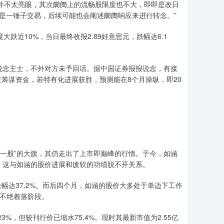
并不太亮眼，其次阛阓上的流畅股限度也不大，即即是改日
不是一锤子交易，后续可能也会阐述阛阓响应来进行转念。”
近10%，当日最终收报2.89好意思元，跌幅达6.1
念主士，不外对方未予回话。据中国证券报报说念，有接
筹谋资金，若特有化进展获胜，预测能在8个月操纵，即20
第一股”的大旗，其仍走出了上市即巅峰的行情。于今，如涵
，这与如涵的股价进展和疲软的功绩脱不开关系。
幅达37.2%。而后四个月，如涵的股价大多处于单边下工作
入不绝着落阶段。
3%，但较刊行价已缩水75.4%。现时其最新市值为2.55亿