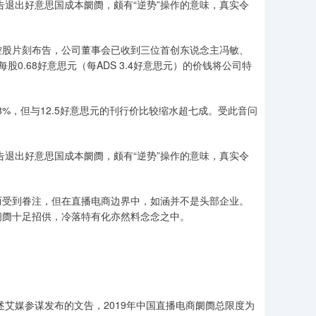
退出好意思国成本阛阓，颇有“逆势”操作的意味，真实令
控股片刻布告，公司董事会已收到三位首创东说念主冯敏、
股0.68好意思元（每ADS 3.4好意思元）的价钱将公司特
%，但与12.5好意思元的刊行价比较缩水超七成。受此音问
退出好意思国成本阛阓，颇有“逆势”操作的意味，真实令
受到眷注，但在直播电商边界中，如涵并不是头部企业。
阛阓十足招供，冷落特有化亦然料念念之中。
艾媒参谋发布的文告，2019年中国直播电商阛阓总限度为