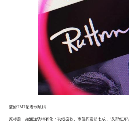
蓝鲸TMT记者刘敏娟
原标题：如涵逆势特有化：功绩疲软、市值挥发超七成，“头部红东说