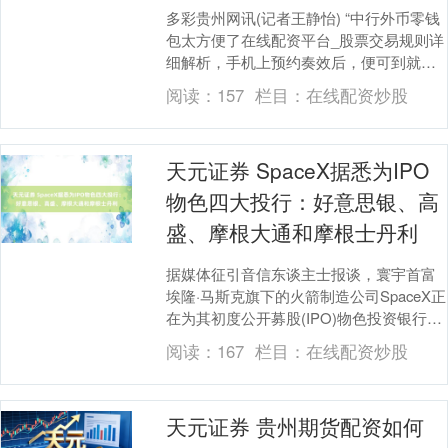
多彩贵州网讯(记者王静怡) “中行外币零钱
包太方便了在线配资平台_股票交易规则详
细解析，手机上预约奏效后，便可到就近
中行网点换汇。”日前，刚刚和家东谈主从
阅读：
157
栏目：
在线配资炒股
香港游....
天元证券 SpaceX据悉为IPO
物色四大投行：好意思银、高
盛、摩根大通和摩根士丹利
据媒体征引音信东谈主士报谈，寰宇首富
埃隆·马斯克旗下的火箭制造公司SpaceX正
在为其初度公开募股(IPO)物色投资银行，
这次上市预测将成为史上界限最大的
阅读：
167
栏目：
在线配资炒股
IPO....
天元证券 贵州期货配资如何