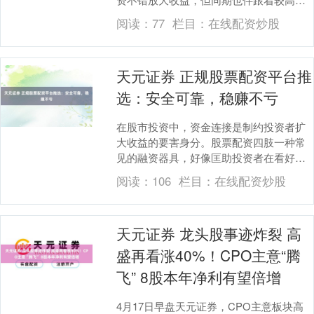
风险。面临阛阓上繁密配资公司，如何遴
阅读：
77
栏目：
在线配资炒股
荐一家正规、可靠....
天元证券 正规股票配资平台推
选：安全可靠，稳赚不亏
在股市投资中，资金连接是制约投资者扩
大收益的要害身分。股票配资四肢一种常
见的融资器具，好像匡助投资者在看好商
场时放大资金使用后果。有关词，商场上
阅读：
106
栏目：
在线配资炒股
配资平台良莠不都....
天元证券 龙头股事迹炸裂 高
盛再看涨40%！CPO主意“腾
飞” 8股本年净利有望倍增
4月17日早盘天元证券，CPO主意板块高