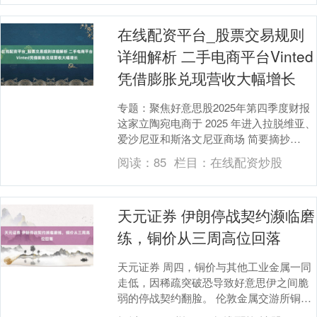
在线配资平台_股票交易规则
详细解析 二手电商平台Vinted
凭借膨胀兑现营收大幅增长
专题：聚焦好意思股2025年第四季度财报
这家立陶宛电商于 2025 年进入拉脱维亚、
爱沙尼亚和斯洛文尼亚商场 简要摘抄
Vinted 2025 年营收增长 3....
阅读：
85
栏目：
在线配资炒股
天元证券 伊朗停战契约濒临磨
练，铜价从三周高位回落
天元证券 周四，铜价与其他工业金属一同
走低，因稀疏突破恐导致好意思伊之间脆
弱的停战契约翻脸。 伦敦金属交游所铜价
一度下降1%，此前一个交游日曾飙升至三