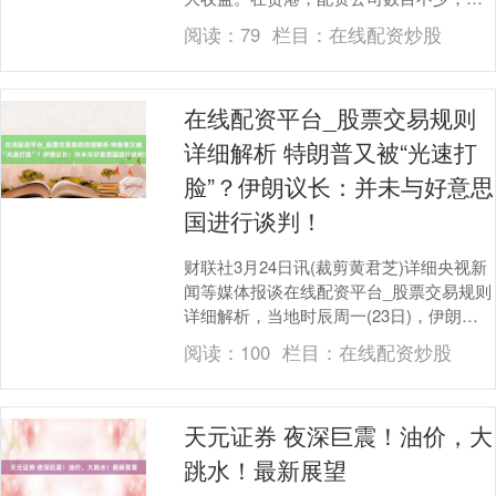
质地繁芜不皆。关于生手来说，如何选拔
阅读：
79
栏目：
在线配资炒股
一家靠谱的配资机....
在线配资平台_股票交易规则
详细解析 特朗普又被“光速打
脸”？伊朗议长：并未与好意思
国进行谈判！
财联社3月24日讯(裁剪黄君芝)详细央视新
闻等媒体报谈在线配资平台_股票交易规则
详细解析，当地时辰周一(23日)，伊朗伊
斯兰议会议长卡利巴夫(MohammadB....
阅读：
100
栏目：
在线配资炒股
天元证券 夜深巨震！油价，大
跳水！最新展望