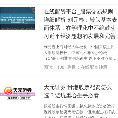
在线配资平台_股票交易规则
详细解析 刘元春：转头基本表
面体系，在学理化中不绝鼓动
习近平经济想想的发展和完善
刘元春上海财经大学校长，中国东谈主民
大学原副校长、中国宏不雅经济论坛
（CMF）勾通首创东谈主 以下不雅点整理
自刘元春在CMF宏不雅经济热门问题斟酌
阅读：
108
栏目：
在线配资炒股
会（第69期）....
天元证券 贵港股票配资怎么
选？避坑重心生手必看
跟着股市行情回暖，越来越多投资者运行
温雅股票配资天元证券，但愿通过杠杆放
大收益。在贵港，配资公司数目不少，但