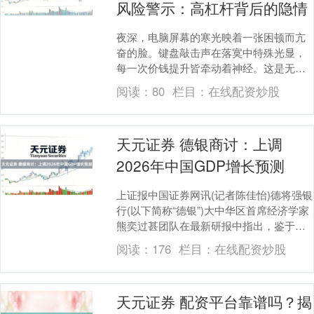
风险警示：高杠杆背后的隐情
夜深，电脑屏幕的寒光映着一张困顿而亢
奋的脸。键盘敲击声在落寞中特殊光显，
每一次价钱提升皆牵动着神经。这是无数
好意思原油期货配资参与者的平方缩影，
阅读：
80
栏目：
在线配资炒股
他们被高杠杆许愿....
天元证券 德银商讨：上调
2026年中国GDP增长预测
上证报中国证券网讯(记者陈佳怡)德将强银
行(以下简称“德银”)大中华区首席经济学家
熊奕过甚团队在最新研报中指出，鉴于
2026年第一季度中国经济增长超预期、出
阅读：
176
栏目：
在线配资炒股
口势....
天元证券 配资平台靠谱吗？揭