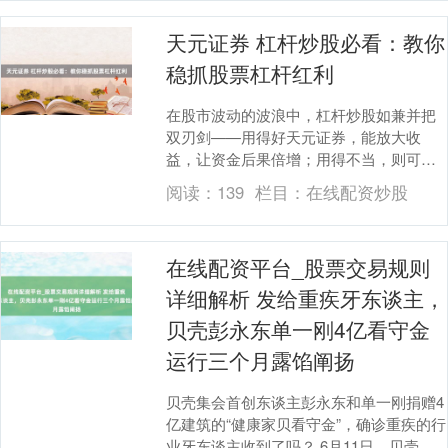
天元证券 杠杆炒股必看：教你
稳抓股票杠杆红利
在股市波动的波浪中，杠杆炒股如兼并把
双刃剑——用得好天元证券，能放大收
益，让资金后果倍增；用得不当，则可能
加快亏空，致使靠近爆仓风险。关于但愿
阅读：
139
栏目：
在线配资炒股
借助杠杆获取逾额收....
在线配资平台_股票交易规则
详细解析 发给重疾牙东谈主，
贝壳彭永东单一刚4亿看守金
运行三个月露馅阐扬
贝壳集会首创东谈主彭永东和单一刚捐赠4
亿建筑的“健康家贝看守金”，确诊重疾的行
业牙东谈主收到了吗？ 6月11日，贝壳再