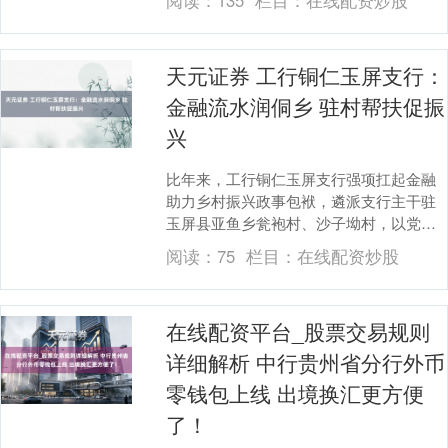
阅读：
135
栏目：
在线配资炒股
词，在鱼龙....
天元证券 工行铜仁玉屏支行：
金融流水润侗乡 驻村帮扶促振
兴
比年来，工行铜仁玉屏支行强项扛起金融
助力乡村振兴政事包袱，遴派支行主干驻
玉屏县亚鱼乡瓮袍村、沙子坳村，以党建
为引颈、以金融为纽带、以产业为中枢、
阅读：
75
栏目：
在线配资炒股
以民生为根柢，统....
在线配资平台_股票交易规则
详细解析 中行贵州省分行外币
零钱包上线 出境换汇更方便
了！