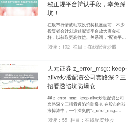
秘正规平台辩认手段，幸免踩
坑！
在股市行情波动或投资契机显面前，不少
投资者会计划通过配资平台放大资金杠
杆，以获取更高收益。关系词，“配资平台
靠谱吗？”这一问题历久困扰着好多东谈
阅读：
102
栏目：
在线配资炒股
主。实验上天元证....
天元证券 z_error_msg:: keep-
alive炒股配资公司套路深？三
招看透陷坑防爆仓
## z_error_msg:: keep-alive炒股配资公司
套路深？三招看透陷坑防爆仓 在股市的骇
浪惊涛中，一个深奥的“z_error_msg::
kee....
阅读：
55
栏目：
在线配资炒股