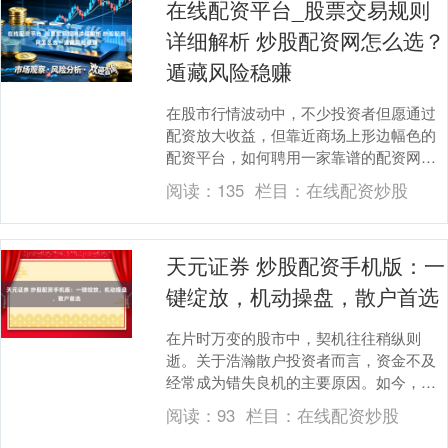
在线配资平台_股票交易规则
详细解析 炒股配资网怎么选？
遁藏风险稳赚
在股市行情波动中，不少投资者但愿通过
配资放大收益，但靠近商场上形边幅色的
配资平台，如何聘用一家靠谱的配资网，
成为决定投资成败的要道一步。选对了，
阅读：
135
栏目：
在线配资炒股
是助力；选错了，....
天元证券 炒股配资手机版：一
键绽放，机动操盘，散户首选
在片时万变的股市中，契机往往稍纵则
逝。关于浩瀚散户投资者而言，资金不及
经常成为错失良机的主要原因。如今，跟
着金融科技的发展，炒股配资手机版应时
阅读：
93
栏目：
在线配资炒股
而生，以其“一键绽....