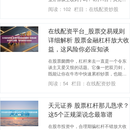
度露馅看守金披发情况。自4月23日开启苦
阅读：
102
栏目：
在线配资炒股
求....
在线配资平台_股票交易规则
详细解析 股票金融杠杆放大收
益，这风险你必应知谈
在股票阛阓中，杠杆来去一直是一个令东
谈主又爱又恨的话题。它像一把双刃剑，
既能让你在牛市中快速累积钞票，也能在
熊市中让你血本无归。关于许多渴慕快速
阅读：
54
栏目：
在线配资炒股
致富的投资者来说....
天元证券 股票杠杆那儿恳求？
这5个正规渠说念最靠谱
在股市投资中，合理期骗杠杆不错放大收