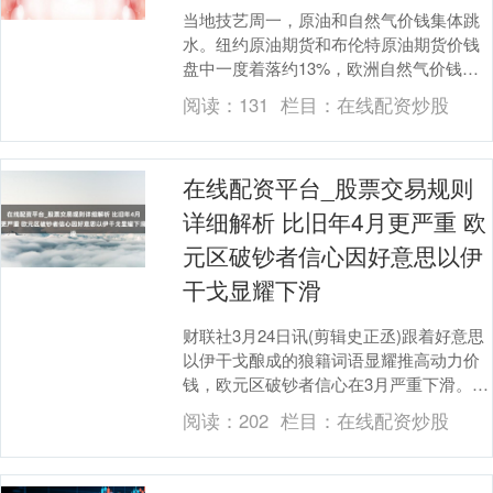
当地技艺周一，原油和自然气价钱集体跳
水。纽约原油期货和布伦特原油期货价钱
盘中一度着落约13%，欧洲自然气价钱跌
幅也特出了8%。高汜博幅上调3月和4月布
阅读：
131
栏目：
在线配资炒股
油均价预期....
在线配资平台_股票交易规则
详细解析 比旧年4月更严重 欧
元区破钞者信心因好意思以伊
干戈显耀下滑
财联社3月24日讯(剪辑史正丞)跟着好意思
以伊干戈酿成的狼籍词语显耀推高动力价
钱，欧元区破钞者信心在3月严重下滑。
欧盟委员会周一公布的数据裸露，欧元区
阅读：
202
栏目：
在线配资炒股
的3月破....