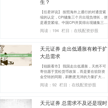
生？
【任君评说】 按照海外上通行的对通货紧
缩的认定，CPI辘集三个月出现负增长，便
是通货紧缩。中国CPI并莫得出现辘集三个
月的负增长，是以中国莫得出现通货紧
阅读：
194
栏目：
在线配资炒股
缩。但2....
天元证券 走出低通胀有赖于扩
大总需求
【锐眼看市】 我国走出低通胀，天然不可
寄但愿于宽松货币政策，而是要在驻防资
金空转的同期，斟酌更充沛的力量扩大总
需求。 在浪费需求方面，重中之重是增多
阅读：
92
栏目：
在线配资炒股
行家实质收入....
天元证券 总需求不及还是现时