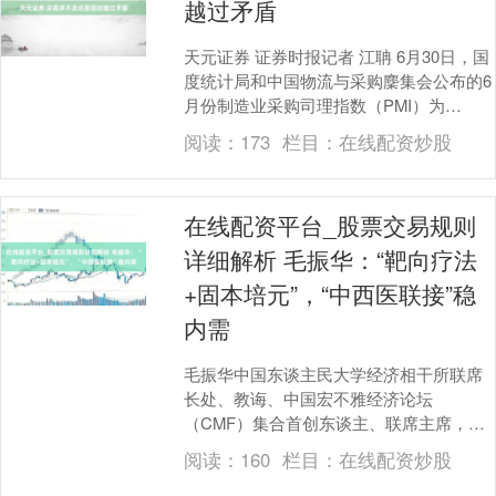
越过矛盾
天元证券 证券时报记者 江聃 6月30日，国
度统计局和中国物流与采购麇集会公布的6
月份制造业采购司理指数（PMI）为
49.0%，比上月高潮0.2个百分点。同
阅读：
173
栏目：
在线配资炒股
时，....
在线配资平台_股票交易规则
详细解析 毛振华：“靶向疗法
+固本培元”，“中西医联接”稳
内需
毛振华中国东谈主民大学经济相干所联席
长处、教诲、中国宏不雅经济论坛
（CMF）集合首创东谈主、联席主席，中
诚信海外首席经济学家 以下不雅点整理自
阅读：
160
栏目：
在线配资炒股
毛振华在CMF季度....