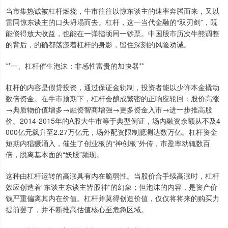
当市集热诚被杠杆燃烧，牛市往往以惊东谈主的速率奔腾而来，又以
雷同惊东谈主的口头坍塌而去。杠杆，这一当代金融的“双刃剑”，既
能倏得放大收益，也能在一弹指顷同一钞票。中国股市历次牛熊调整
的背后，的确都荡漾着杠杆的身影，留住深刻的风险劝诫。
**一、杠杆催生泡沫：非感性富贵的加快器**
杠杆的内容是假贷投资，通过保证金轨制，投资者能以少许本金撬动
数倍资金。在牛市预期下，杠杆会酿成繁密的正响应轮回：股价高涨
→典质物价值增多→融资智商增强→更多资金入市→进一步推高股
价。2014-2015年的A股大牛市等于典型例证，场内融资余额从不及4
000亿元飙升至2.27万亿元，场外配资限制臆测达数万亿。杠杆资金
短期内猖獗涌入，催生了创业板的“神创板”外传，市盈率动辄数百
倍，脱离基本面的“妖股”频现。
这种由杠杆运转的高涨具有内在脆弱性。当股价合手续高涨时，杠杆
效应创造着“东谈主东谈主皆股神”的幻象；但泡沫的内容，是资产价
钱严重偏离其内在价值。杠杆并莫得创造价值，仅仅将将来的购买力
提前罢了，并不断推高估值核心至危急区域。