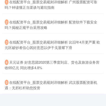
​在线配资平台_股票交易规则详细解析 广州股票配资可靠
1
吗？钟读懂正当渠谈与避坑指南
​在线配资平台_股票交易规则详细解析 配资软件下载安全
2
期指IC0
7730.00
-1.00
-0.01%
吗？揭秘正规平台采用攻略
​在线配资平台_股票交易规则详细解析 比旧年4月更严重 欧
3
元区破钞者信心因好意思以伊干戈显耀下滑
​天元证券 好意思团2020第三季度到店、货仓及旅游业务营
4
收65亿元 同比增多4.8%
上证综指
3900.35
+21.92
+0.57%
​在线配资平台_股票交易规则详细解析 武汉股票配资新机
5
遇：无邪杠杆助您投资