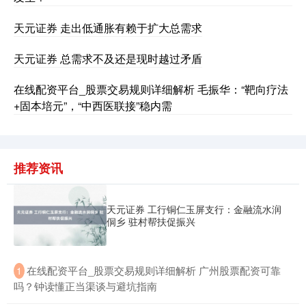
天元证券 走出低通胀有赖于扩大总需求
天元证券 总需求不及还是现时越过矛盾
在线配资平台_股票交易规则详细解析 毛振华：“靶向疗法
+固本培元”，“中西医联接”稳内需
国债指数
229.69
+0.10
+0.04%
推荐资讯
天元证券 工行铜仁玉屏支行：金融流水润
侗乡 驻村帮扶促振兴
​在线配资平台_股票交易规则详细解析 广州股票配资可靠
1
吗？钟读懂正当渠谈与避坑指南
期指IC0
7877.80
+164.40
+2.13%