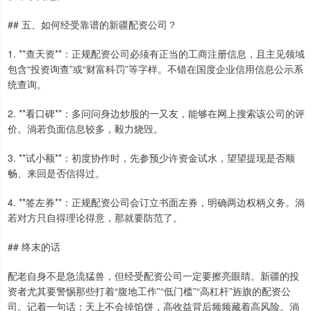
## 五、如何经受靠谱的新疆配资公司？
1. **查天资**：正规配资公司必须有正当的工商注册信息，且主见领域
包含“投资询查”或“财富科罚”等字样。不错在国度企业信用信息公示系
统查询。
2. **看口碑**：多问问身边炒股的一又友，能够在网上搜索该公司的评
价。淌若负面信息较多，毅力烧毁。
3. **试小额**：初度协作时，先参预少许资金试水，望望提现是否顺
畅、来回是否信得过。
4. **签左券**：正规配资公司会订立书面左券，明确两边权柄义务。淌
若对方只自得理论得意，那就要防范了。
## 终末的话
配老自身不是急流猛兽，但经受配资公司一定要擦亮眼睛。新疆的投
资者尤其要警惕那些打着“腹地工作”“低门槛”“高杠杆”旌旗的配资公
司。记着一句话：天上不会掉馅饼，高收益背后频频藏着高风险。淌