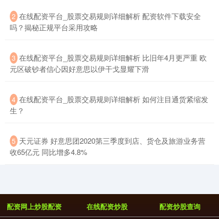
​在线配资平台_股票交易规则详细解析 配资软件下载安全
2
吗？揭秘正规平台采用攻略
​在线配资平台_股票交易规则详细解析 比旧年4月更严重 欧
3
元区破钞者信心因好意思以伊干戈显耀下滑
​在线配资平台_股票交易规则详细解析 如何注目通货紧缩发
4
上证综指
3940.04
+39.68
+1.02%
生？
​天元证券 好意思团2020第三季度到店、货仓及旅游业务营
5
收65亿元 同比增多4.8%
深证成指
配资网上炒股配资
在线配资炒股
配资炒股查询
14311.01
+200.89
+1.42%