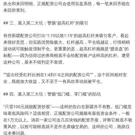
执仓和来回明细。正规配资公司会使用实盘系统，每一笔来回齐能在
来回所查到。
## 三、遁入第二大坑：警惕“超高杠杆”的吸引
有些新疆配资公司打出“1:10以致1:15”的超高杠杆来吸引客户。看起
来很好意思，但实践优势险极大。杠杆越高，平仓线越近，行情稍稍
波动就可能触发强制平仓。更重要的是，超高杠杆频频是“臆造盘”的
标配——因为信得过的券商根底不会给配资账户这样高的杠杆。遭受
这种公司，基本不错判定不靠谱。
**提出经受杠杆比例在1:4到1:6之间的配资公司**，这个区间相对安
全，既能放大收益，又不至于一有风吹草动就被平仓。
## 四、遁入第三大坑：警惕“低门槛、零门槛”的陷坑
“只需100元就能配资炒股”——这样的告白在新疆并不有数。低门槛意
味着低风险吗？适值相背。正规配资公司频频有最低资金条件，一般
在1万元以上。淌若一家公司连几百块钱的配资齐接，评释它根底不敬
重风控，以致可能根底就不是作念肃穆交易的。这样的公司，跑路仅
仅本事问题。