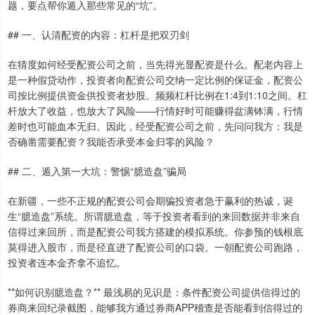
题，要点帮你遁入那些常见的“坑”。
## 一、认清配资的内容：杠杆是把双刃剑
在猜度如何经受配资公司之前，当先得光显配资是什么。配老内容上
是一种假贷动作，投资者向配资公司交纳一定比例的保证金，配资公
司按比例提供资金供投资者炒股。频频杠杆比例在1:4到1:10之间。杠
杆放大了收益，也放大了风险——行情好时可能赚得盆满钵满，行情
差时也可能血本无归。因此，经受配资公司之前，先问问我方：我是
否确凿需要配资？我能否承受本金归零的风险？
## 二、遁入第一大坑：警惕“臆造盘”骗局
在新疆，一些不正规的配资公司会期骗投资者急于赢利的热诚，诞
生“臆造盘”系统。所谓臆造盘，等于投资者看到的来回数据并非来自
信得过来回所，而是配资公司我方搭建的模拟系统。你参预的钱根底
莫得进入股市，而是径直进了配资公司的口袋。一朝配资公司跑路，
投资者连本金齐拿不追忆。
**如何识别臆造盘？** 最浅易的见识是：条件配资公司提供信得过的
券商来回纪录截图，能够我方通过券商APP稽查是否能看到信得过的