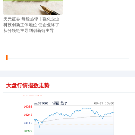
天元证券 每经热评丨强化企业
上证综指
3940.04
+39.68
+1.02%
科技创新主体地位 使企业终了
从分娩链主导到创新链主导
大盘行情指数走势
深证成指
14311.01
+200.89
+1.42%