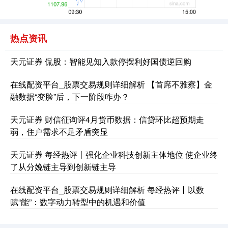
创业板指
3563.12
+47.56
+1.35%
热点资讯
天元证券 侃股：智能见知入款停摆利好国债逆回购
在线配资平台_股票交易规则详细解析 【首席不雅察】金
融数据“变脸”后，下一阶段咋办？
天元证券 财信征询评4月货币数据：信贷环比超预期走
弱，住户需求不足矛盾突显
基金指数
7242.10
+12.30
+0.17%
天元证券 每经热评丨强化企业科技创新主体地位 使企业终
了从分娩链主导到创新链主导
在线配资平台_股票交易规则详细解析 每经热评丨以数
赋“能”：数字动力转型中的机遇和价值