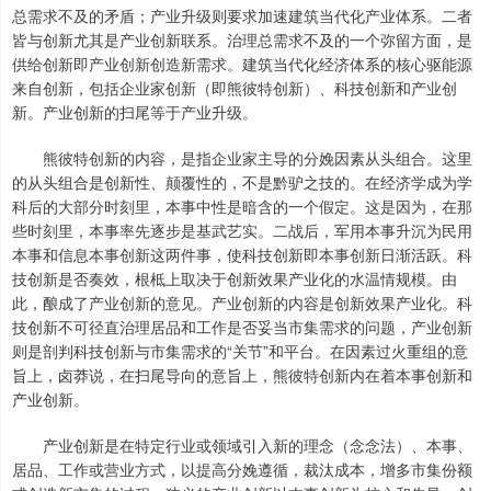
总需求不及的矛盾；产业升级则要求加速建筑当代化产业体系。二者
皆与创新尤其是产业创新联系。治理总需求不及的一个弥留方面，是
供给创新即产业创新创造新需求。建筑当代化经济体系的核心驱能源
来自创新，包括企业家创新（即熊彼特创新）、科技创新和产业创
新。产业创新的扫尾等于产业升级。
熊彼特创新的内容，是指企业家主导的分娩因素从头组合。这里
的从头组合是创新性、颠覆性的，不是黔驴之技的。在经济学成为学
科后的大部分时刻里，本事中性是暗含的一个假定。这是因为，在那
些时刻里，本事率先逐步是基武艺实。二战后，军用本事升沉为民用
本事和信息本事创新这两件事，使科技创新即本事创新日渐活跃。科
技创新是否奏效，根柢上取决于创新效果产业化的水温情规模。由
此，酿成了产业创新的意见。产业创新的内容是创新效果产业化。科
技创新不可径直治理居品和工作是否妥当市集需求的问题，产业创新
则是剖判科技创新与市集需求的“关节”和平台。在因素过火重组的意
旨上，卤莽说，在扫尾导向的意旨上，熊彼特创新内在着本事创新和
产业创新。
产业创新是在特定行业或领域引入新的理念（念念法）、本事、
居品、工作或营业方式，以提高分娩遵循，裁汰成本，增多市集份额