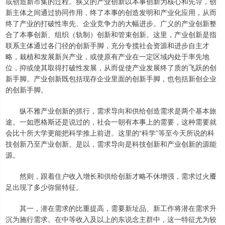
或创造新市集的过程。狭义的产业创新以本事创新为核心和先导，创
新主体之间通过协同作用，终了本事的创造发明和产业化应用，从而
终了产业的打破性率先、企业竞争力的大幅进步。广义的产业创新整
合了本事创新、组织（轨制）创新和管束创新。这里，产业创新是指
联系主体通过各门径的创新手脚，充分专揽社会资源和进步自主才
略，栽植和发展新兴产业，或使原有产业在一定区域内处于率先地
位，抑或使其取得打破性发展，从而促使产业发展终了质的飞跃的创
新手脚。产业创新既包括现存企业里面的创新手脚，也包括新创企业
的创新手脚。
纵不雅产业创新的抓行，需求导向和供给创造需求是两个基本旅
途。一如恩格斯还是说过的，社会一朝有本事上的需要，这种需要就
会比十所大学更能把科学推上前进。这里的“科学”等至今天所说的科
技创新乃至产业创新。是以，需求导向是科技创新和产业创新的源能
源。
然则，跟着住户收入增长和供给创新才略不休增强，需求过火餍
足出现了多少弥留特征。
其一，潜在需求的比重提高，需要新址品、新工作将潜在需求升
沉为施行需求。在中等收入及以上的东说念主群中，这一特征尤为较