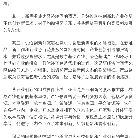
着。
其二，新需求成为经济轮回的谬误。只好以科技创新和产业创新
不休创造新需求，材干均衡供需关系，并将经济手脚引向高质料发展
的轨说念。
其三，供给创新升沉潜在需求，创造新需求的才略增强。在新址
品、新工作和新业态百花齐放的新经济时间，产业创新创造铺张需
求，并通过投资需求，尤其是数字基础产业、绿色基础产业和环球工
作基础产业的投资，具体终了创造需求的过程。这是新经济时间需乞
降供给间关系，即铺张、投资和产业创新间关系的弥留特征。产业创
新成为联贯需乞降供给的弥留门径，是终了新发展表情的谬误路线。
从产业创新的组成要件上看，企业是产业创新的微不雅主体，亦
然产业创新的基本单位。产业创新需要一系列资源因素，包括常识资
源、本事资源、成本资源、计策资源、管束资源、平台资源等，它们
在各行业内、企业之间以及企业和其他联系主体之间流动，具体证实
为成本流动、信断相似、常识分享与传播、东说念主才流动和设施分
享等，促进行业内企业终了本事创新、组织创新和管束创新。
谬误的问题是科技型企业着实成为科技创新和产业创新的主体。