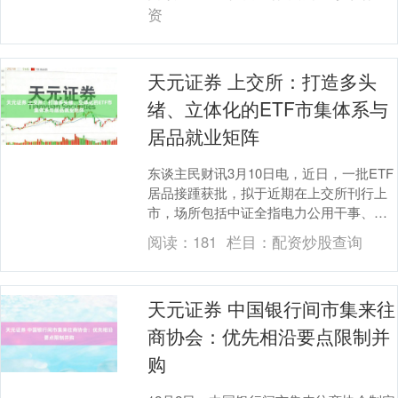
克....
资
天元证券 上交所：打造多头
绪、立体化的ETF市集体系与
居品就业矩阵
东谈主民财讯3月10日电，近日，一批ETF
居品接踵获批，拟于近期在上交所刊行上
市，场所包括中证全指电力公用干事、中
证全指家用电器、中证工业互联网等主
阅读：
181
栏目：
配资炒股查询
题，瞻望将进....
天元证券 中国银行间市集来往
商协会：优先相沿要点限制并
购