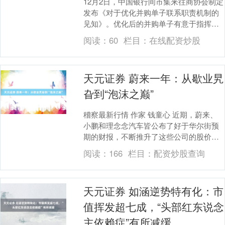
12月2日，中国银行间市集来往商协会制定
发布《对于优化并购单子联系职责机制的
见知》。优化后的并购单子有意于指挥资
金精确相沿企业并购重组，擢升银行间债
阅读：
60
栏目：
在线配资炒股
券市集服求实....
天元证券 蔚来一年：从歇业旯
旮到“泡沫之巅”
稽察最新行情 作家 钱童心 近期，蔚来、
小鹏和理念念汽车皆公布了好于华尔街预
期的财报，不断推升了这些公司的股价。
蔚来汽车畴昔一年从歇业的旯旮又重回“泡
阅读：
166
栏目：
配资炒股查询
沫之巅”，....
天元证券 如涵逆势特有化：市
值挥发超七成，“头部红东说念
主依赖症”有所减缓