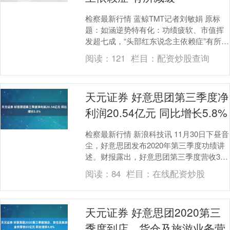
检察最新行情 蓝鲸TMT记者刘敏娟 原标
题：如涵逆势特有化：功绩疲软、市值挥
发超七成，“头部红东说念主依赖症”有所减
缓 在直播电商全面爆发之际，如涵控股行
阅读：
121
栏目：
配资炒股查询
为国内....
天元证券 好意思团第三季度净
利润20.54亿元 同比增长5.8%
检察最新行情 新浪科技讯 11月30日下昼音
尘，好意思团发布2020年第三季度功绩讲
述。财报露出，好意思团第三季度营收354
亿元，同比增长28.8%。经换取净利....
阅读：
84
栏目：
在线配资炒股
天元证券 好意思团2020第三
季度到店、货仓及旅游业务营