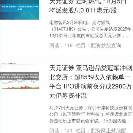
天元证券 走时燃气：8月5日
将派发股息0.011港元/股
南财智讯3月26日电，走时燃气
（01407.HK）公告，公司告示适度2025年
12月31日止年度的末期股息天元证券，每
股派发0.011港元，股息派发日为2026....
阅读：
119
栏目：
配资炒股查询
天元证券 亚马逊品类冠军冲刺
北交所：超85%收入依赖单一
平台 IPO讲演前夜分成2900万
元仍募资补流
3月27日天元证券，深圳千岸科技股份有限
公司（以下简称“千岸科技”）将承袭北京证
券走动所上市委员会审议。 行为国内最早
一批亚马逊卖家，千岸科技依靠Ohuhu马
阅读：
141
栏目：
配资网上炒股配