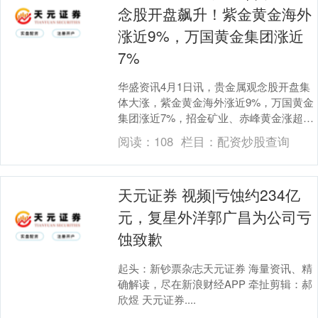
念股开盘飙升！紫金黄金海外
涨近9%，万国黄金集团涨近
7%
华盛资讯4月1日讯，贵金属观念股开盘集
体大涨，紫金黄金海外涨近9%，万国黄金
集团涨近7%，招金矿业、赤峰黄金涨超
5%。 音问面上，现货黄金握续反弹，现回
阅读：
108
栏目：
配资炒股查询
升至47....
天元证券 视频|亏蚀约234亿
元，复星外洋郭广昌为公司亏
蚀致歉
起头：新钞票杂志天元证券 海量资讯、精
确解读，尽在新浪财经APP 牵扯剪辑：郝
欣煜 天元证券....