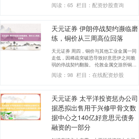
升，有蓄意者随时准备强力加息。 “咱们准
阅读：
65
栏目：
配资炒股查询
备好....
天元证券 伊朗停战契约濒临磨
练，铜价从三周高位回落
天元证券 周四，铜价与其他工业金属一同
走低，因稀疏突破恐导致好意思伊之间脆
弱的停战契约翻脸。 伦敦金属交游所铜价
一度下降1%，此前一个交游日曾飙升至三
阅读：
98
栏目：
在线配资炒股
周高位，停....
天元证券 太平洋投资惩办公司
据悉拟出售用于兴修甲骨文数
据中心之140亿好意思元债务
融资的一部分