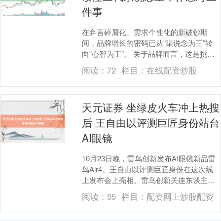
件事
在弁言碎屑化、需求个性化的新破钞期
间，品牌增长的密码已从“渠说念为王”转
向“心智为王”。 关于品牌而言，这是挑战
更是机遇。在面前东说念主口结构长远变
阅读：
72
栏目：
在线配资炒股
化的期间，一....
天元证券 坐绿皮火车冲上热搜
后 王自由以评测巨匠身份站台
AI眼镜
10月23日晚，雷鸟创新发布AI眼镜新品雷
鸟Air4。王自由以评测巨匠身份在这次线
上发布会上亮相。雷鸟创新关连东谈主士
向第一财经记者暗意，王自由是雷鸟创新
阅读：
55
栏目：
配资网上炒股配资
的AI....