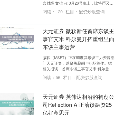
言财经 文/言叔 3月26号晚上，比特币又跳
水了！ 截止到发稿，价钱如故跌破7....
阅读：
120
栏目：
配资炒股查询
天元证券 微软新任首席东谈主
事官艾米·科尔曼开拓重组里面
东谈主事运营
微软（MSFT）正在调度其东谈主力资源部
门天元证券，以聚焦薪酬与职场算作。据
相关报谈，首席东谈主事官艾米·科尔曼在
一份里面备忘录中向职工通报了这次重
阅读：
56
栏目：
配资炒股查询
组。一位微软....
天元证券 英伟达相沿的初创公
司Reflection AI正洽谈融资25
亿好意思元