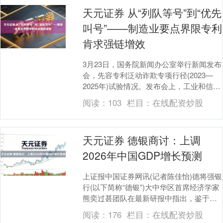
天元证券 从“列队等号”到“优先
叫号”——制造业要点界限专利
肯求强链增效
3月23日，国务院新闻办公室举行新闻发布
会，先容专利泛动诈欺专项行径(2023—
2025年)试验情况。发布会上，工业和信息
化部科技司司长魏巍先容了专项行径是若
阅读：
103
栏目：
在线配资炒股
何....
天元证券 德银商讨：上调
2026年中国GDP增长预测
上证报中国证券网讯(记者陈佳怡)德将强银
行(以下简称“德银”)大中华区首席经济学家
熊奕过甚团队在最新研报中指出，鉴于
2026年第一季度中国经济增长超预期、出
阅读：
176
栏目：
在线配资炒股
口势....