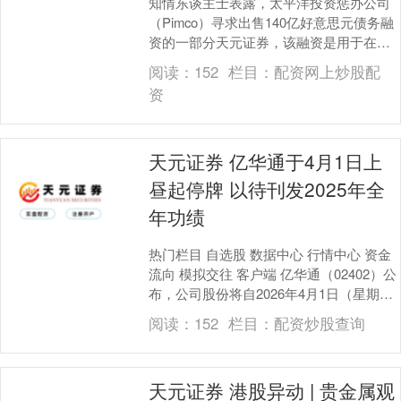
知情东谈主士表露，太平洋投资惩办公司
（Pimco）寻求出售140亿好意思元债务融
资的一部分天元证券，该融资是用于在密
歇根州陶冶甲骨文的巨型数据中心。 知情
阅读：
152
栏目：
配资网上炒股配
东谈主....
资
天元证券 亿华通于4月1日上
昼起停牌 以待刊发2025年全
年功绩
热门栏目 自选股 数据中心 行情中心 资金
流向 模拟交往 客户端 亿华通（02402）公
布，公司股份将自2026年4月1日（星期
三）上昼九时正起暂停于联交所贸易....
阅读：
152
栏目：
配资炒股查询
天元证券 港股异动 | 贵金属观