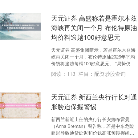
天元证券 高盛称若是霍尔木兹
海峡再关闭一个月 布伦特原油
均价料逾越100好意思元
天元证券 高盛集团暗示，若是霍尔木兹海
峡再关闭一个月，布伦特原油2026年平均
价钱将逾越每桶100好意思元。 “局势仍然
顷然万变，”Daan Struyven瓜....
阅读：
113
栏目：
配资炒股查询
天元证券 新西兰央行行长对通
胀胁迫保握警惕
新西兰新近上任的央行行长安娜布雷曼
（Anna Breman）警告称，若是中东危险
延迟导致通货延迟和价钱高涨预期握续上