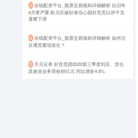
​在线配资平台_股票交易规则详细解析 比旧年
3
4月更严重 欧元区破钞者信心因好意思以伊干戈
上证综指
3940.04
+39.68
+1.02%
显耀下滑
​在线配资平台_股票交易规则详细解析 如何注
4
目通货紧缩发生？
​天元证券 好意思团2020第三季度到店、货仓
5
及旅游业务营收65亿元 同比增多4.8%
深证成指
14311.01
+200.89
+1.42%