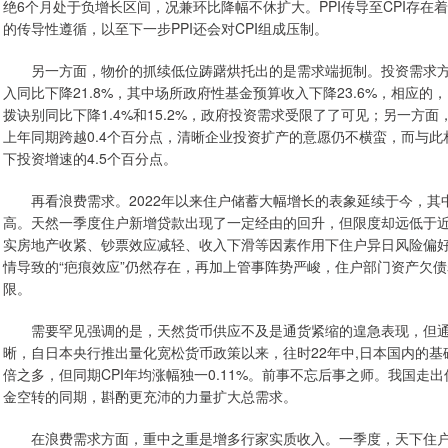
绝6个月处于负增长区间，况兼环比降幅不休扩大。PPI传导至CPI存在着
的传导性遵循，以至下一步PPI还会对CPI组成压制。
另一方面，物价的抓续低位踌躇烘托出的是需求端扼制。投资需求
入同比下降21.8%，其中场所政府性基金预算收入下降23.6%，相应
拨诀别同比下降1.4%和15.2%，政府投资需求受限了了可见；另一方面，
上年同期跨越0.4个百分点，清晰企业投资扩产的意愿仍不横蛮，而与此
下投资增速的4.5个百分点。
再看浪费需求。2022年以来住户储蓄大幅增长的表象延续于今，其
高。天然一季度住户新增贷款出现了一定经由的回升，但限度却远低于
实房地产收紧、钞票效应减轻、收入下滑等因素作用下住户异日风险偏
情导致的“疤痕效应”仍然存在，再加上管事阵势严峻，住户部门资产欠
限。
需要罕见强调的是，天然货币供应不及是通货紧缩的遑急表现，但
晰，自日本央行推出量化宽松货币政策以来，往时22年中,日本国内的基础
倍之多，但同期CPI年均涨幅独一0.11%。前事不忘后事之师。我国
金空转的同期，斟酌更充沛的力量扩大总需求。
在浪费需求方面，重中之重是增多行家实质收入。一季度，天下住户