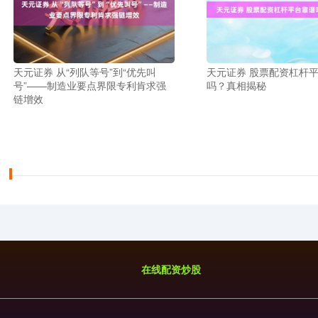
天元证券 从“列队等号”到“优先叫
天元证券 股票配资杠杆
号”——制造业要点界限专利肯求强
吗？真相揭秘
链增效
在线配资炒股