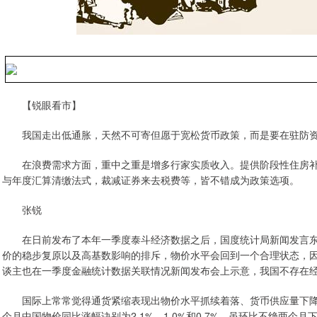
【锐眼看市】
我国走出低通胀，天然不可寄但愿于宽松货币政策，而是要在驻防
在浪费需求方面，重中之重是增多行家实质收入。提供阶段性住房
与年度汇算清缴法式，裁减证券来去税费等，皆不错成为政策选项。
张锐
在日前发布了本年一季度泰斗经济数据之后，国度统计局新闻发言
价的稳步复原以及高基数影响的排斥，物价水平会回到一个合理状态，
谈主也在一季度金融统计数据关联情况新闻发布会上示意，我国不存在
国际上常常觉得通货紧缩表现出物价水平抓续着落、货币供应量下
个月中国物价同比涨幅诀别为2.1%、1.0%和0.7%，虽环比不绝两个