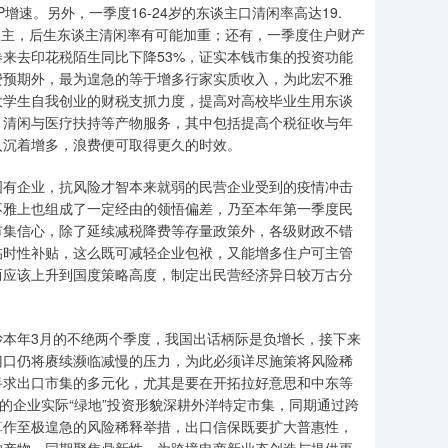
速。另外，一季度16-24岁的东谈主口清闲率高达19.
东谈主，后生东谈主清闲率有可能加重；还有，一季度住户财产
来去印花税陌生同比下降53%，证实本钱市集的投资功能
费预期外，最为遑急的等于增多行家实质收入，为此宏不雅
大学生自我创业的财税支抓力度，提高对高校毕业生用东谈
、清闲与医疗扶持等产物服务，其中包括提高个税征收与年
入沉着增多，浪费便可取得更久的时效。
国有企业，抗风险才智本来就弱的民营企业受到的疫情冲击
不雅上也组成了一定经由的领悟偏差，乃至本年第一季度民
市集信心，除了延续减税降费等存量政策外，各级财政不错
临时性补贴，这么既可减轻企业包袱，又能增多住户可主管
而应该上升到国度策略高度，制定出民营经济异日较万古分
本年3月的不绝两个季度，我国出话柄际是负增长，接下来
门口仍将赓续濒临减慢的压力，为此必须详尽施策将风险稀
寻求出口市集的多元化，尤其是要在开拓拉好意思和中东等
的企业实际“绿地”投资形貌深耕外洋特定市集，同期通过跨
算作至极遑急的风险稀释举措，出口信保既要扩大普惠性，