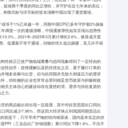
.7%，延续两个季度的同比正增长，并守护在近七年来的高位；
得出，单模式标与详尽标的皆未清晰中国出现了通货紧缩。
或等于1%已卓越一年，同期中国CPI已多年守护着2%操纵
每五年调度一次的遵循清晰，中国通胀弹性如实呈现出趋势性
增长10.3%，2021年-2023年3月累计增长2.6%，换算成月度
下滑之势。低通胀不等于通缩，但物价经久低位踌躇，其几许不错
结构性校正已使产物低端重叠与趋同现象得到了一定经由的
被迫性抬升；疫情缓解以及防控优化之后，基于履行订单的
动并增多坐褥与出货，但与此同期并无较大倒逼压力的需求
除外，供给侧的企业也常常会受到稳妥货币政策与积极财政
但相关主体信心的建设却存在显然时滞。需求与供给复原的
劲之力。
经济的商品输出却出现一定延缓，其中对好意思国出口同比
国出口同比减少7.96%，而这四大经济体占到我国同期货品出
市集的前提下，只可寻求产物的转内销渠谈，国内蓝本实足的供
PPI（工业品出厂价钱指数）累计同比下降1.6%，不仅不