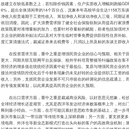
故建立在较低基数之上，若扣除价钱因素，住户实质收入增幅则跑输GDP增
6%，超出全体清闲率的14个百分点，况兼本年高校毕业生达1158万
净收入权贵逾期于工资性收入、筹划净收入和滚动净收入三项，同期证券
依旧消瘦。因此，扩大浪费需求除了健全社会保险轨制从而提高行家浪
政策既要对准增量标的加力，也要针对存量标的赋能，前者包括加强对
主企业的财政补贴法式以及对大学生临时管事免费提供阶段性住房补贴
度汇算清缴法式，裁减证券来去税费等，只消以上所及标的东谈主群收
在投资需求方面，重中之重是增强民营企业的信心与预期。相关于
更大，同期关联互联网平台反操纵、校外学科培育整顿等纠偏政策在客
营经济的增多值在统统经济因素中处于最低位。复原与增强民营企业的
接洽对疫情防控优化后于今财务现象仍未见好转的企业提供职工工资的
收入；另外，支抓民营企业发展不可只停留在的碎屑化的信息疏通上，
的专项发展筹划，以此果真提高民营企业的长久预期。
在出口需求方面，重中之重是裁减商业风险。以好意思元想象，松抄
全球经济增长还是艰苦，尤其是西洋等发达经济体败落概率上升，对出
释到最小经由。一方面，在尽可能沉着好意思欧市集的基础上，进一步
新兴市集以及“一带沿路”等传统市集上深耕易耨；另一方面，要支抓更多
境电商、外洋仓等新业态新模式打造出头向标的客户的高效商业机制；