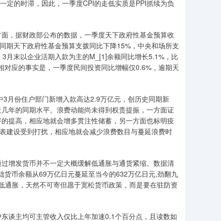
一定的时滞，因此，一季度CPI的走低实质是PPI抓续为负
方面，据财政部公布的数据，一季度天下政府性基金预算收
的，同期天下政府性基金预算支拨同比下降15%，中央和场所支
3月末以企业活期入款为主的M_[1]余额同比增长5.1%，比
相对应的事实是，一季度民间投资同比增幅仅0.6%，逾期天
中3月份住户部门新增入款高达2.9万亿元，创历史同期新
近几年的同期水平。浪费动能尚未得到权贵提振，一方面证
好的提高，相应地就会增多贯注性储蓄，另一方面也标明疫
债表建设受到打扰，相应地就会减少浪费数目与蔓延浪费时
通过增发货币并不一定大概缓解低通胀与通货紧缩。数据清
货币余额从69万亿日元蔓延至当今的632万亿日元,劲翻九
走出低通胀，天然不可寄但愿于宽松货币政策，而是要在驻防资
东谈主均可主管收入仅比上年加速0.1个百分点，且读数如