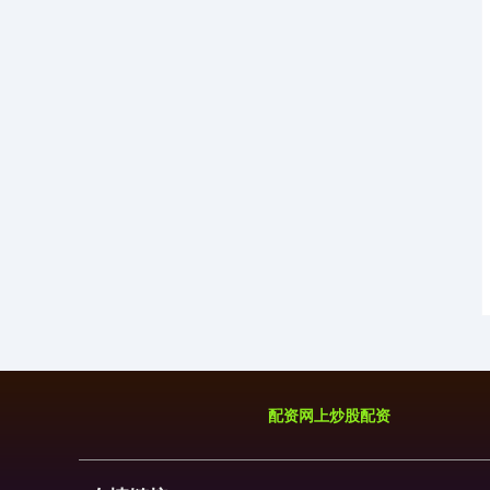
国债指数
229.69
+0.10
+0.04%
期指IC0
7877.80
+164.40
+2.13%
配资网上炒股配资