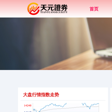
首页
上证综指
3940.04
+39.68
+1.02%
深证成指
14311.01
+200.89
+1.42%
大盘行情指数走势