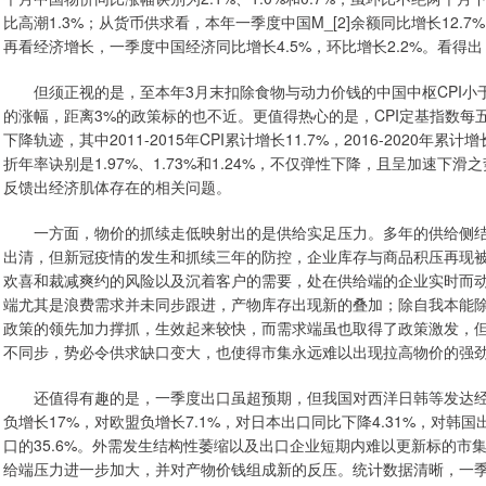
比高潮1.3%；从货币供求看，本年一季度中国M_[2]余额同比增长12
再看经济增长，一季度中国经济同比增长4.5%，环比增长2.2%。看
但须正视的是，至本年3月末扣除食物与动力价钱的中国中枢CPI小于
的涨幅，距离3%的政策标的也不近。更值得热心的是，CPI定基指数
下降轨迹，其中2011-2015年CPI累计增长11.7%，2016-2020年累计
折年率诀别是1.97%、1.73%和1.24%，不仅弹性下降，且呈加速
反馈出经济肌体存在的相关问题。
一方面，物价的抓续走低映射出的是供给实足压力。多年的供给侧
出清，但新冠疫情的发生和抓续三年的防控，企业库存与商品积压再现
欢喜和裁减爽约的风险以及沉着客户的需要，处在供给端的企业实时而
端尤其是浪费需求并未同步跟进，产物库存出现新的叠加；除自我本能
政策的领先加力撑抓，生效起来较快，而需求端虽也取得了政策激发，
不同步，势必令供求缺口变大，也使得市集永远难以出现拉高物价的强
还值得有趣的是，一季度出口虽超预期，但我国对西洋日韩等发达
负增长17%，对欧盟负增长7.1%，对日本出口同比下降4.31%，对韩
口的35.6%。外需发生结构性萎缩以及出口企业短期内难以更新标的
给端压力进一步加大，并对产物价钱组成新的反压。统计数据清晰，一季度