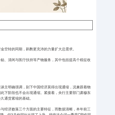
资金空转的同期，斟酌更充沛的力量扩大总需求。
补贴、清闲与医疗扶持等产物服务，其中包括提高个税征收
东谈主明确强调，刻下中国经济莫得出现通缩，况兼跟着物
因此下阶段也不会出现通缩。紧接着，央行主要部门肃穆东
经久通货紧缩的基础。
降与经济败落三个方面的主要特征，而数据清晰，本年前三
月下降，但3月份同比出现了上升，统统这个词一季度CPI也同