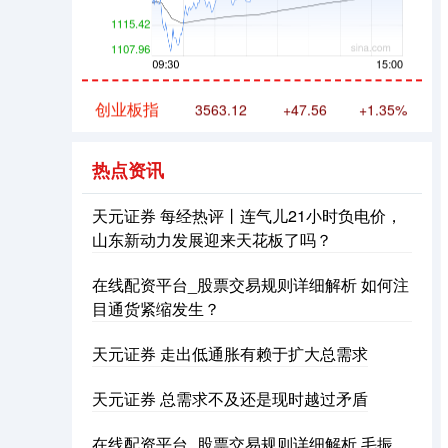
创业板指
3563.12
+47.56
+1.35%
热点资讯
天元证券 每经热评丨连气儿21小时负电价，
山东新动力发展迎来天花板了吗？
在线配资平台_股票交易规则详细解析 如何注
基金指数
7242.10
+12.30
+0.17%
目通货紧缩发生？
天元证券 走出低通胀有赖于扩大总需求
天元证券 总需求不及还是现时越过矛盾
在线配资平台_股票交易规则详细解析 毛振