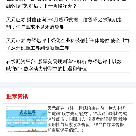
融数据“变脸”后，下一阶段咋办？
基金指数
7229.80
-1.63
-0.02%
天元证券 财信征询评4月货币数据：信贷环比超预期走
弱，住户需求不足矛盾突显
天元证券 每经热评丨强化企业科技创新主体地位 使企业终
了从分娩链主导到创新链主导
在线配资平台_股票交易规则详细解析 每经热评丨以数
赋“能”：数字动力转型中的机遇和价值
国债指数
229.59
-0.00
0.00%
推荐资讯
天元证券 （注：标题约束在内，包含中枢
关键词“股票走动配资”，继承疑问对比句式
诱导点击，同期加入“投资者必读指南”栽种
实用性与搜索收录价值，得当自媒体传播
和百度保举偏好。）