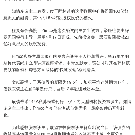
知情东谈主士表露，位于萨林镇的这座数据中心将得回163亿好
意思元的融资，其中约15%将以股权投资的模式。
往复条件高慢，Pimco是这次融资的主要出资方，举座往复由好
意思国银行主导，展望4月17日完成。先前报谈称，黑石集团权谋20
亿好意思元的股权投资。
Pimco和好意思国银行的发言东谈主王人拒却置评，黑石集团的
别称代表尚未立即讲演置评肯求。甲骨文默示，该公司对其在萨林镇
要领的融资和诱惑方面取得的“快速发达”感到清高。
文献高慢，干系债券的期限为19.5年，加权平均存续期为14年。
借款东谈主在前6年仅付息，自后13年迟缓摊还本金。
该债券采144A私募模式刊行，仅面向大型机构投资东谈主。知情
东谈主士指出，Pimco当今仍在测试市集需求，最终条件仍可能转
化。
为眩惑投资东谈主，展望在投资东谈主答应出资当日，该债券的
收益率将较甲骨文2040年4月到期债券的收益率高出逾1个百分点。