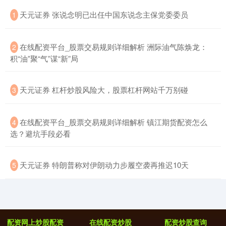
​天元证券 张说念明已出任中国东说念主保党委委员
1
期指IC0
7730.00
-1.00
-0.01%
​在线配资平台_股票交易规则详细解析 洲际油气陈焕龙：
2
积“油”聚“气”谋“新”局
​天元证券 杠杆炒股风险大，股票杠杆网站千万别碰
3
​在线配资平台_股票交易规则详细解析 镇江期货配资怎么
4
选？避坑手段必看
上证综指
3900.35
+21.92
+0.57%
​天元证券 特朗普称对伊朗动力步履空袭再推迟10天
5
配资网上炒股配资
在线配资炒股
配资炒股查询