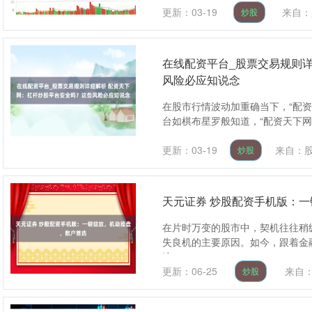
更新：03-19
来自：
炒股
在线配资平台_股票交易规则
风险必应知说念
在股市行情波动加重确当下，“配
台如棋布星罗般知道，“配资天下网”
更新：03-19
来自：
炒股
天元证券 炒股配资手机版：
在片时万变的股市中，契机往往稍
失良机的主要原因。如今，跟着金
绽....
更新：06-25
来自
炒股