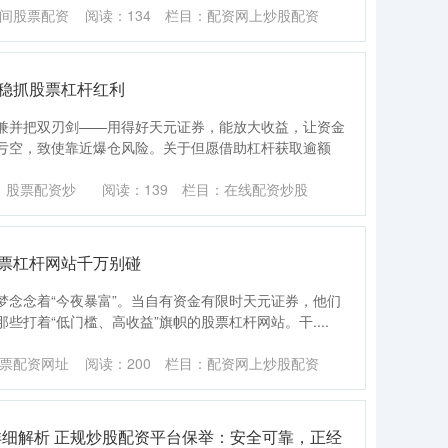
间股票配资
阅读：
134
栏目：
配资网上炒股配资
你稳抓股票杠杆红利
兼并把双刃剑——用得好天元证券，能放大收益，让资金
亏空，致使靠近爆仓风险。关于但愿借助杠杆获取逾额
：股票配资炒
阅读：
139
栏目：
在线配资炒股
股票杠杆网站千万别碰
梦念念着“今夜暴富”。当自有资金有限时天元证券，他们
些打着“低门槛、高收益”旗帜的股票杠杆网站。干....
票配资网址
阅读：
200
栏目：
配资网上炒股配资
详细解析 正规炒股配资平台保举：安全可靠，正经