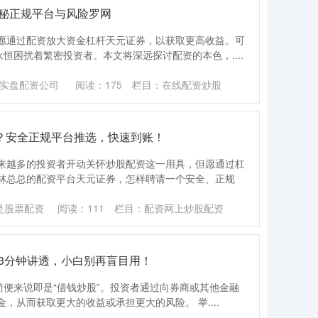
揭秘正规平台与风险罗网
愿通过配资放大资金杠杆天元证券，以获取更高收益。可
永恒困扰着繁密投资者。本文将深远探讨配资的本色，....
实盘配资公司
阅读：
175
栏目：
在线配资炒股
好？安全正规平台推选，快速到账！
来越多的投资者开动关怀炒股配资这一用具，但愿通过杠
林总总的配资平台天元证券，怎样聘请一个安全、正规
是股票配资
阅读：
111
栏目：
配资网上炒股配资
3分钟讲透，小白别再盲目用！
，简便来说即是“借钱炒股”。投资者通过向券商或其他金融
，从而获取更大的收益或承担更大的风险。 举....