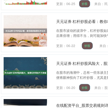
更新：06-25
来自：民
炒股
天元证券 杠杆炒股必看：教
在股市波动的波浪中，杠杆炒股如
后果倍增；用得不当，则可能加快
收....
更新：06-22
来自
炒股
天元证券 杠杆炒股风险大，
在股市的海潮中，总有一些东谈主
便将眼神投向了杠杆炒股，尤其是那
更新：06-20
来自：股
炒股
在线配资平台_股票交易规则