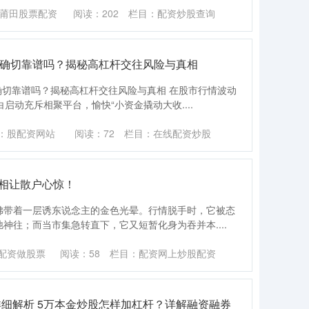
莆田股票配资
阅读：
202
栏目：
配资炒股查询
，确切靠谱吗？揭秘高杠杆交往风险与真相
，确切靠谱吗？揭秘高杠杆交往风险与真相 在股市行情波动
白启动充斥相聚平台，愉快“小资金撬动大收....
：股配资网站
阅读：
72
栏目：
在线配资炒股
真相让散户心惊！
仿佛带着一层诱东说念主的金色光晕。行情脱手时，它被态
弛神往；而当市集急转直下，它又短暂化身为吞并本....
配资做股票
阅读：
58
栏目：
配资网上炒股配资
细解析 5万本金炒股怎样加杠杆？详解融资融券