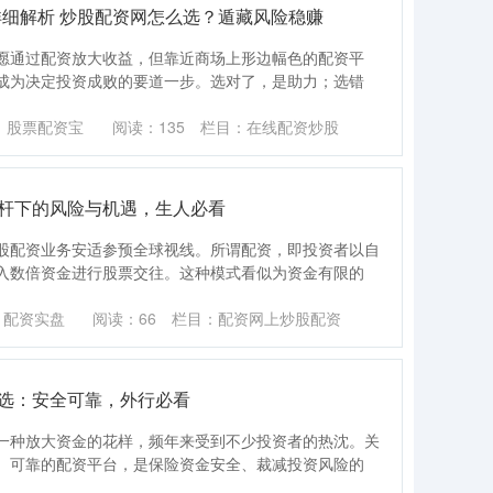
详细解析 炒股配资网怎么选？遁藏风险稳赚
愿通过配资放大收益，但靠近商场上形边幅色的配资平
成为决定投资成败的要道一步。选对了，是助力；选错
：股票配资宝
阅读：
135
栏目：
在线配资炒股
杠杆下的风险与机遇，生人必看
股配资业务安适参预全球视线。所谓配资，即投资者以自
入数倍资金进行股票交往。这种模式看似为资金有限的
：配资实盘
阅读：
66
栏目：
配资网上炒股配资
推选：安全可靠，外行必看
一种放大资金的花样，频年来受到不少投资者的热沈。关
、可靠的配资平台，是保险资金安全、裁减投资风险的