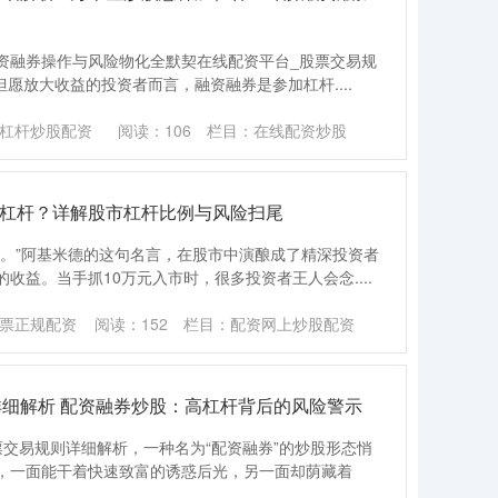
融资融券操作与风险物化全默契在线配资平台_股票交易规
但愿放大收益的投资者而言，融资融券是参加杠杆....
杠杆炒股配资
阅读：
106
栏目：
在线配资炒股
干杠杆？详解股市杠杆比例与风险扫尾
球。”阿基米德的这句名言，在股市中演酿成了精深投资者
收益。当手抓10万元入市时，很多投资者王人会念....
票正规配资
阅读：
152
栏目：
配资网上炒股配资
详细解析 配资融券炒股：高杠杆背后的风险警示
交易规则详细解析，一种名为“配资融券”的炒股形态悄
，一面能干着快速致富的诱惑后光，另一面却荫藏着