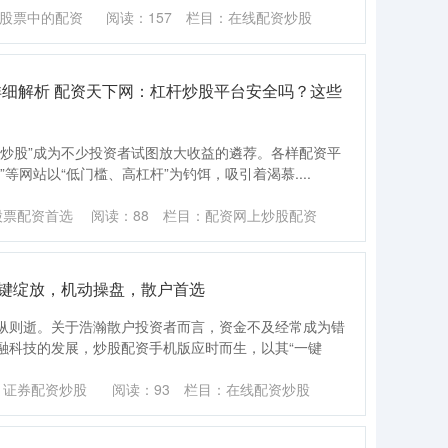
股票中的配资
阅读：
157
栏目：
在线配资炒股
详细解析 配资天下网：杠杆炒股平台安全吗？这些
资炒股”成为不少投资者试图放大收益的遴荐。各样配资平
等网站以“低门槛、高杠杆”为钓饵，吸引着渴慕....
股票配资首选
阅读：
88
栏目：
配资网上炒股配资
一键绽放，机动操盘，散户首选
纵则逝。关于浩瀚散户投资者而言，资金不及经常成为错
融科技的发展，炒股配资手机版应时而生，以其“一键
：证券配资炒股
阅读：
93
栏目：
在线配资炒股