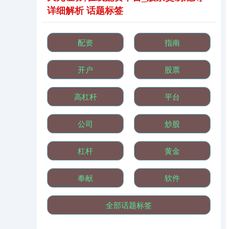
详细解析 话题标签
配资
指南
开户
股票
基金指数
7242.10
+12.30
+0.17%
高杠杆
平台
公司
炒股
杠杆
黄金
奉献
软件
国债指数
229.69
+0.10
+0.04%
全部话题标签