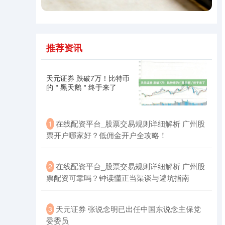
推荐资讯
深证成指
14311.01
+200.89
+1.42%
天元证券 跌破7万！比特币
的＂黑天鹅＂终于来了
在线配资平台_股票交易规则详细解析 广州股
1
票开户哪家好？低佣金开户全攻略！
在线配资平台_股票交易规则详细解析 广州股
2
沪深300
4694.44
+43.13
+0.93%
票配资可靠吗？钟读懂正当渠谈与避坑指南
天元证券 张说念明已出任中国东说念主保党
3
委委员