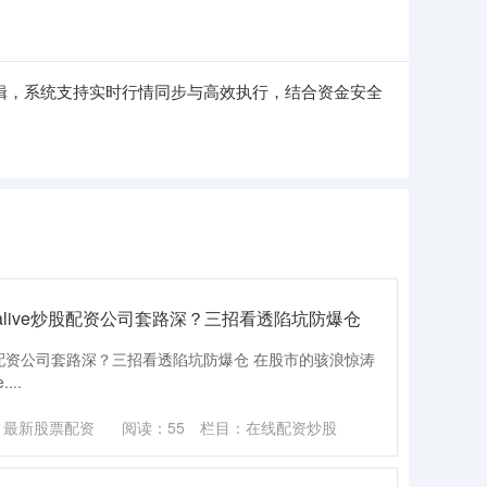
辑，系统支持实时行情同步与高效执行，结合资金安全
 keep-alive炒股配资公司套路深？三招看透陷坑防爆仓
-alive炒股配资公司套路深？三招看透陷坑防爆仓 在股市的骇浪惊涛
...
：最新股票配资
阅读：
55
栏目：
在线配资炒股