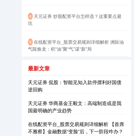
天元证券 炒股配资平台怎样选？这重要点避
4
坑
北证50
1134.24
+11.37
+1.01%
在线配资平台_股票交易规则详细解析 洲际油
5
气陈焕龙：积“油”聚“气”谋“新”局
最新文章
天元证券 侃股：智能见知入款停摆利好国债
逆回购
天元证券 华商基金王毅文：高端制造或是我
创业板指
3563.12
+47.56
+1.35%
国最明确的产业趋势
在线配资平台_股票交易规则详细解析 【首席
不雅察】金融数据“变脸”后，下一阶段咋办？