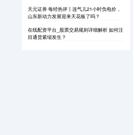
天元证券 每经热评丨连气儿21小时负电价，
山东新动力发展迎来天花板了吗？
在线配资平台_股票交易规则详细解析 如何注
基金指数
7242.10
+12.30
+0.17%
目通货紧缩发生？
国债指数
229.69
+0.10
+0.04%