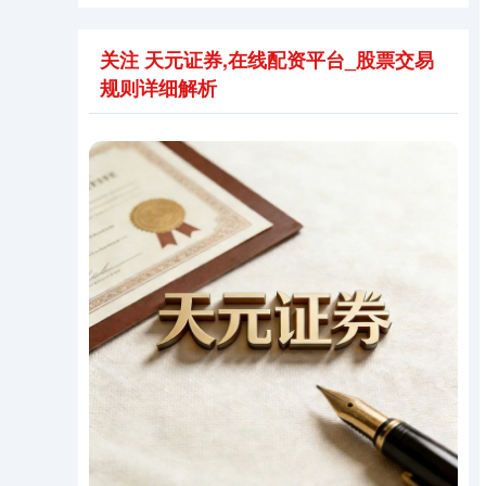
关注 天元证券,在线配资平台_股票交易
规则详细解析
期指IC0
7877.80
+164.40
+2.13%
上证综指
3940.04
+39.68
+1.02%