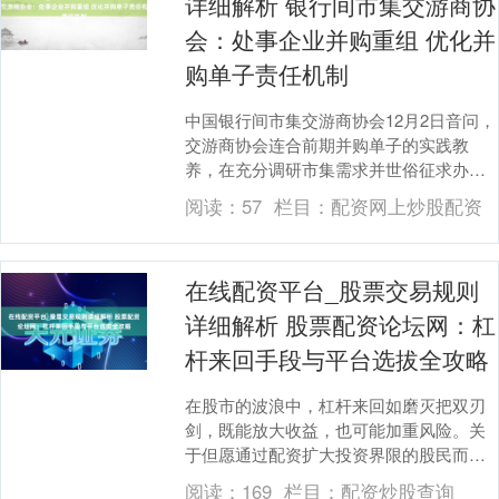
详细解析 银行间市集交游商协
会：处事企业并购重组 优化并
购单子责任机制
中国银行间市集交游商协会12月2日音问，
交游商协会连合前期并购单子的实践教
养，在充分调研市集需求并世俗征求办法
后，制定发布《对于优化并购单子联系责
阅读：
57
栏目：
配资网上炒股配资
任机制的见告》....
在线配资平台_股票交易规则
详细解析 股票配资论坛网：杠
杆来回手段与平台选拔全攻略
在股市的波浪中，杠杆来回如磨灭把双刃
剑，既能放大收益，也可能加重风险。关
于但愿通过配资扩大投资界限的股民而
言，掌合手杠杆来回手段并选拔可靠平
阅读：
169
栏目：
配资炒股查询