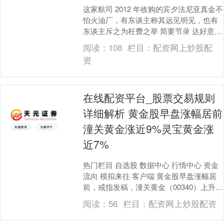
这家航司 2012 年收购的宾夕法尼亚真金不
怕火油厂，有东谈主称其远见明见，也有
东谈主斥之为枉费之举 简要节录 达好意思
航空位于宾夕法尼亚州的真金不怕火油
阅读：
108
栏目：
配资网上炒股配
厂，将....
资
在线配资平台_股票交易规则
详细解析 黄金股早盘涨幅居前
潼关黄金涨近9%灵宝黄金涨
近7%
热门栏目 自选股 数据中心 行情中心 资金
流向 模拟来往 客户端 黄金股早盘涨幅居
前，戒指发稿，潼关黄金（00340）上升
8.65%，报3.14港元；灵宝黄金（....
阅读：
56
栏目：
配资网上炒股配资