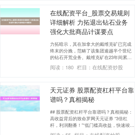
在线配资平台_股票交易规则
详细解析 力拓退出钻石业务
强化大批商品计谋要点
力拓暗示，其在加拿大的戴维克矿已完成
终末的分娩，范畴了该集团逾越半个世纪
的钻石开荒业务。戴维克矿在23年间累计
产出逾越1.5亿克拉钻石，力拓暗示矿区复
阅读：
180
栏目：
在线配资炒股
垦责任将捏....
天元证券 股票配资杠杆平台靠
谱吗？真相揭秘
## 股票配资杠杆平台靠谱吗？真相揭秘：
高收益背后的致命罗网天元证券 “3倍杠
杆，利润翻番！”“低门槛高收益，快速竣事
资产解放！”如今，万般股票配资平台的告
阅读：
55
栏目：
在线配资炒股