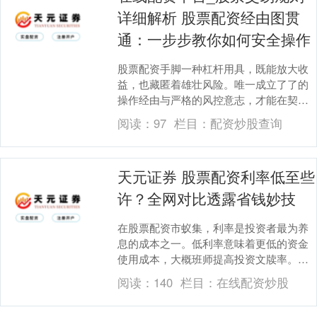
详细解析 股票配资经由图贯
通：一步步教你如何安全操作
股票配资手脚一种杠杆用具，既能放大收
益，也藏匿着雄壮风险。唯一成立了了的
操作经由与严格的风控意志，才能在契机
与风险间找到均衡。以下经由图贯通将一
阅读：
97
栏目：
配资炒股查询
步步相易你安全操....
天元证券 股票配资利率低至些
许？全网对比透露省钱妙技
在股票配资市蚁集，利率是投资者最为养
息的成本之一。低利率意味着更低的资金
使用成本，大概班师提高投资文牍率。那
么天元证券，刻下市集上的股票配资利率
阅读：
140
栏目：
在线配资炒股
究竟能低至些许？....