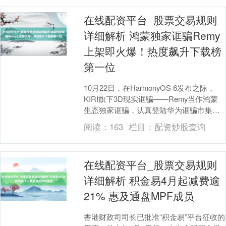
在线配资平台_股票交易规则
详细解析 鸿蒙独家诓骗Remy
上架即火爆！热度飙升下载榜
第一位
10月22日，在HarmonyOS 6发布之际，
KIRI旗下3D现实诓骗——Remy当作鸿蒙
生态独家诓骗，认真登陆华为诓骗市集，
已经上架坐窝激励下载应承，热度飞....
阅读：
163
栏目：
配资炒股查询
在线配资平台_股票交易规则
详细解析 积金易4月起减费逾
21% 惠及通盘MPF成员
香港财政司司长已批准“积金易”平台征收的