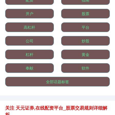
开户
股票
基金指数
7242.10
+12.30
+0.17%
高杠杆
平台
公司
炒股
杠杆
黄金
奉献
软件
国债指数
229.69
+0.10
+0.04%
全部话题标签
关注 天元证券,在线配资平台_股票交易规则详细解
析