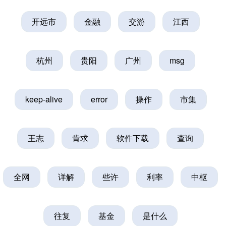
开远市
金融
交游
江西
杭州
贵阳
广州
msg
keep-alive
error
操作
市集
王志
肯求
软件下载
查询
上证综指
3940.04
+39.68
+1.02%
全网
详解
些许
利率
中枢
往复
基金
是什么