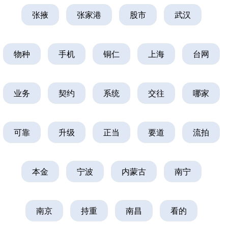
张掖
张家港
股市
武汉
物种
手机
铜仁
上海
台网
业务
契约
系统
交往
哪家
可靠
升级
正当
要道
流拍
本金
宁波
内蒙古
南宁
南京
持重
南昌
看的