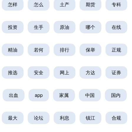
怎样
怎么
土产
期货
专科
投资
生手
原油
哪个
在线
精油
若何
排行
保举
正规
推选
安全
网上
方达
证券
出血
app
家属
中国
国内
最大
论坛
利息
镇江
合规