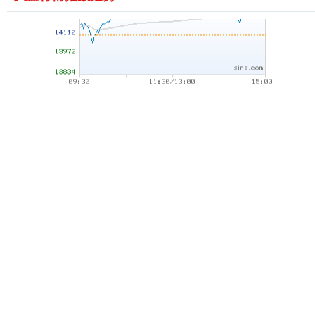
沪深300
4694.44
+43.13
+0.93%
北证50
1134.24
+11.37
+1.01%