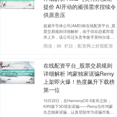
提价 AI开动的顽强需求捏续令
供原意压
超威半导体公司(AMD)称在线配资平台_股
票交易规则详细解析，由于供应趋紧而需
求上升，该公司过头竞争敌手英特尔谋略
普及CPU价钱。 报说念称，两家公司均准
阅读：
86
栏目：
配资网上炒股配资
备将C....
在线配资平台_股票交易规则
详细解析 鸿蒙独家诓骗Remy
上架即火爆！热度飙升下载榜
第一位
10月22日，在HarmonyOS 6发布之际，
KIRI旗下3D现实诓骗——Remy当作鸿蒙
生态独家诓骗，认真登陆华为诓骗市集，