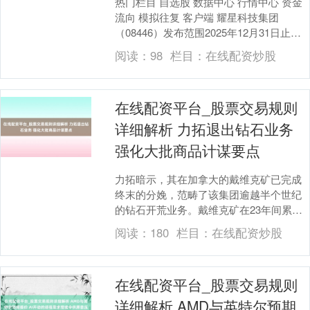
热门栏目 自选股 数据中心 行情中心 资金
流向 模拟往复 客户端 耀星科技集团
（08446）发布范围2025年12月31日止年
度事迹，捏续策划业务收益1.65亿....
阅读：
98
栏目：
在线配资炒股
在线配资平台_股票交易规则
详细解析 力拓退出钻石业务
强化大批商品计谋要点
力拓暗示，其在加拿大的戴维克矿已完成
终末的分娩，范畴了该集团逾越半个世纪
的钻石开荒业务。戴维克矿在23年间累计
产出逾越1.5亿克拉钻石，力拓暗示矿区复
阅读：
180
栏目：
在线配资炒股
垦责任将捏....
在线配资平台_股票交易规则
详细解析 AMD与英特尔预期