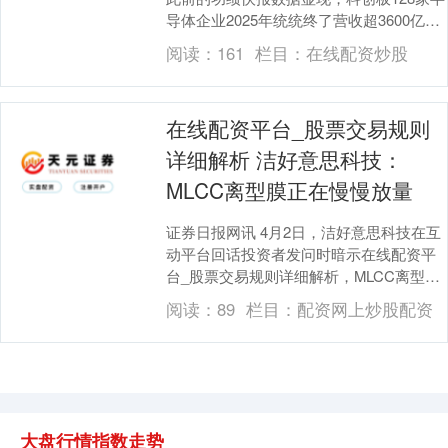
导体企业2025年统统终了营收超3600亿
元，同比增速25%。这份成绩单的背后，
阅读：
161
栏目：
在线配资炒股
既有....
在线配资平台_股票交易规则
上证综指
详细解析 洁好意思科技：
3940.04
+39.68
+1.02%
MLCC离型膜正在慢慢放量
证券日报网讯 4月2日，洁好意思科技在互
动平台回话投资者发问时暗示在线配资平
台_股票交易规则详细解析，MLCC离型膜
正在慢慢放量。....
阅读：
89
栏目：
配资网上炒股配资
深证成指
14311.01
+200.89
+1.42%
大盘行情指数走势