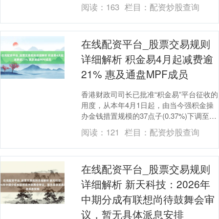
已经上架坐窝激励下载应承，热度飞....
阅读：
163
栏目：
配资炒股查询
在线配资平台_股票交易规则
详细解析 积金易4月起减费逾
21% 惠及通盘MPF成员
香港财政司司长已批准“积金易”平台征收的
用度，从本年4月1日起，由当今强积金操
办金钱措置规模的37点子(0.37%)下调至29
点子(0.29%)，减费幅度为21....
阅读：
121
栏目：
配资炒股查询
在线配资平台_股票交易规则
详细解析 新天科技：2026年
中期分成有联想尚待鼓舞会审
议，暂无具体派息安排