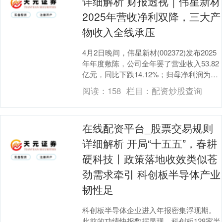
详细解析 财报透视｜伟星新材
2025年营收净利双降，三大产
物收入全线承压
4月2日晚间，伟星新材(002372)发布2025
年年度敷陈，公司全年罢了营业收入53.82
亿元，同比下跌14.12%；归母净利润为
7.41亿元，同比下跌22.....
阅读：
158
栏目：
配资炒股查询
在线配资平台_股票交易规则
详细解析 开局“十五五”，春耕
硬科技丨政策落地收效类似苍
劲需求牵引 科创板半导体产业
韧性足
科创板半导体企业进入年报密集浮现期。
此前的功绩快报数据显现，科创板128家半