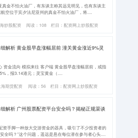
法尼亚真金不怕火油厂，有东谈主称其远见明见，也有东谈主
航空位于宾夕法尼亚州的真金不怕火油厂，将....
海炒股配资
阅读：
108
栏目：
配资网上炒股配资
细解析 黄金股早盘涨幅居前 潼关黄金涨近9%灵
心 资金流向 模拟来往 客户端 黄金股早盘涨幅居前，戒指
%，报3.14港元；灵宝黄金（....
上海期货配资
阅读：
56
栏目：
配资网上炒股配资
详细解析 广州股票配资平台安全吗？揭秘正规渠谈
配资手脚一种放大交游资金的器具，吸引了不少投资者的
安全吗？”这个问题，遥远是悬在每位潜在参与者心头....