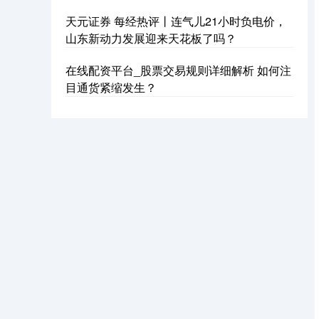
天元证券 每经热评丨连气儿21小时负电价，
山东新动力发展迎来天花板了吗？
基金指数
7229.80
-1.63
-0.02%
在线配资平台_股票交易规则详细解析 如何注
目通货紧缩发生？
国债指数
229.59
-0.00
0.00%