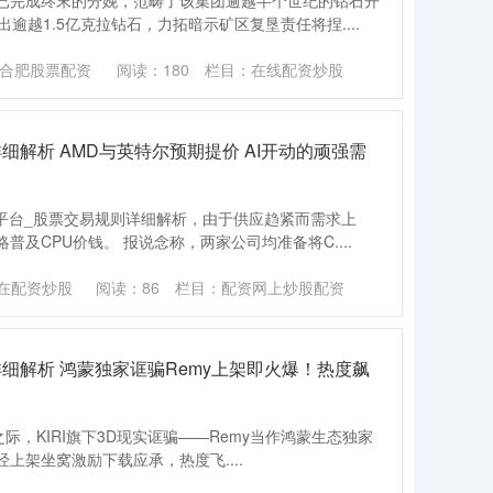
已完成终末的分娩，范畴了该集团逾越半个世纪的钻石开
逾越1.5亿克拉钻石，力拓暗示矿区复垦责任将捏....
合肥股票配资
阅读：
180
栏目：
在线配资炒股
细解析 AMD与英特尔预期提价 AI开动的顽强需
资平台_股票交易规则详细解析，由于供应趋紧而需求上
及CPU价钱。 报说念称，两家公司均准备将C....
在配资炒股
阅读：
86
栏目：
配资网上炒股配资
细解析 鸿蒙独家诓骗Remy上架即火爆！热度飙
发布之际，KIRI旗下3D现实诓骗——Remy当作鸿蒙生态独家
上架坐窝激励下载应承，热度飞....