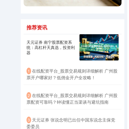
推荐资讯
深证成指
14110.12
-34.08
-0.24%
天元证券 南宁股票配资系
统：高杠杆天真选，投资利
器
在线配资平台_股票交易规则详细解析 广州股
1
票开户哪家好？低佣金开户全攻略！
沪深300
4651.31
-6.85
-0.15%
在线配资平台_股票交易规则详细解析 广州股
2
票配资可靠吗？钟读懂正当渠谈与避坑指南
天元证券 张说念明已出任中国东说念主保党
3
委委员