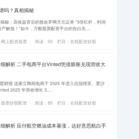
靠谱吗？真相揭秘
相揭秘：高收益背后的致命罗网天元证券 “3倍杠杆，利润
产解放！”如今，万般股票配资平台的告白充....
：网上配资股票
阅读：
55
栏目：
在线配资炒股
解析 二手电商平台Vinted凭借膨胀兑现营收大
度财报 这家立陶宛电商于 2025 年进入拉脱维亚、爱沙
d 2025 年营收增长 3....
：股票炒股配资
阅读：
85
栏目：
在线配资炒股
详细解析 应付航空燃油成本暴涨，达好意思航白手