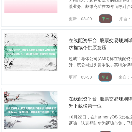
力拓暗示，其在加拿大的戴维克矿
荒业务。戴维克矿在23年间累计产出
更新：03-29
来自：
平台
在线配资平台_股票交易规则详
求捏续令供原意压
超威半导体公司(AMD)称在线配
升，该公司过头竞争敌手英特尔谋略普
更新：03-30
来自：
平台
在线配资平台_股票交易规则详
升下载榜第一位
10月22日，在HarmonyOS 6
诓骗，认真登陆华为诓骗市集，已经