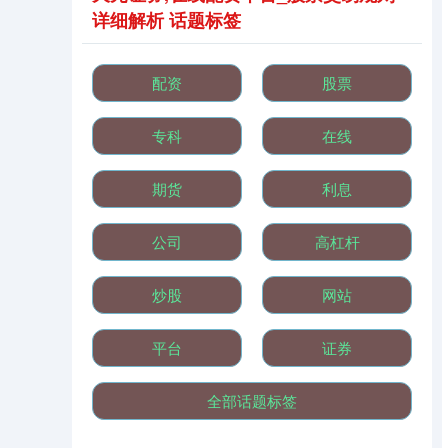
详细解析 话题标签
配资
股票
基金指数
7229.80
-1.63
-0.02%
专科
在线
期货
利息
公司
高杠杆
炒股
网站
国债指数
229.59
-0.00
0.00%
平台
证券
全部话题标签