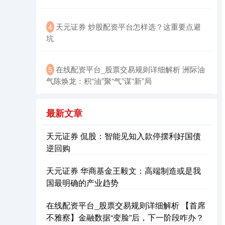
天元证券 炒股配资平台怎样选？这重要点避
4
坑
北证50
1122.88
+3.42
+0.30%
在线配资平台_股票交易规则详细解析 洲际油
5
气陈焕龙：积“油”聚“气”谋“新”局
最新文章
天元证券 侃股：智能见知入款停摆利好国债
逆回购
创业板指
3515.56
-19.58
-0.55%
天元证券 华商基金王毅文：高端制造或是我
国最明确的产业趋势
在线配资平台_股票交易规则详细解析 【首席
不雅察】金融数据“变脸”后，下一阶段咋办？